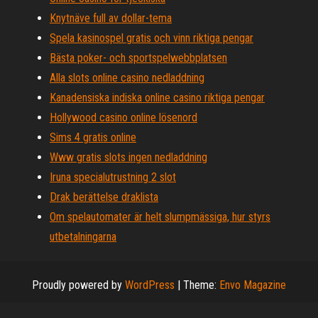
Knytnäve full av dollar-tema
Spela kasinospel gratis och vinn riktiga pengar
Bästa poker- och sportspelwebbplatsen
Alla slots online casino nedladdning
Kanadensiska indiska online casino riktiga pengar
Hollywood casino online lösenord
Sims 4 gratis online
Www gratis slots ingen nedladdning
Iruna specialutrustning 2 slot
Drak berättelse draklista
Om spelautomater är helt slumpmässiga, hur styrs
utbetalningarna
Proudly powered by
WordPress
|
Theme:
Envo Magazine