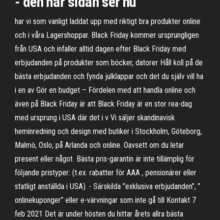
- den här sidan ser nu
har vi som vanligt laddat upp med riktigt bra produkter online
och i våra Lagershoppar. Black Friday kommer ursprungligen
från USA och infaller alltid dagen efter Black Friday med
erbjudanden på produkter som böcker, datorer Håll koll på de
bästa erbjudanden och fynda julklappar och det du själv vill ha
i en av Gör en budget – Fördelen med att handla online och
även på Black Friday är att Black Friday är en stor rea-dag
med ursprung i USA där det i v Vi säljer skandinavisk
heminredning och design med butiker i Stockholm, Göteborg,
Malmö, Oslo, på Arlanda och online. Oavsett om du letar
present eller något Bästa pris-garantin är inte tillämplig för
följande pristyper: (t.ex. rabatter för AAA , pensionärer eller
statligt anställda i USA). - Särskilda ”exklusiva erbjudanden”, ”
onlinekuponger” eller e-värvningar som inte gå till Kontakt 7
feb 2021 Det är under hösten du hittar årets allra bästa