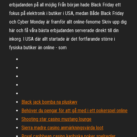
erbjudanden på all möjlig Från början hade Black Friday ett
fokus på elektronik i butiker i USA, medan Både Black Friday
och Cyber Monday är framför allt online-fenome Skriv upp dig
här och få våra bästa erbjudanden serverade direkt till din
inkorg. I USA där allt startade är det fortfarande större i
fysiska butiker än online - som
Black jack bomba na pluskwy
Behöver du pengar för att gå med i ett pokerspel online
Shooting star casino mustang lounge
Sierra madre casino anmärkningsvärda loot
Royal caribbean casino karibiska poker spelregler