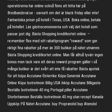
operatörerna har online också finns att hitta här på
Bredbandsval.se - oavsett om det är black friday eller inte!
Fantastiska priser på hotell i Texas, USA. Boka online, betala
på hotellet. Läs gästrecensionerna och välj det hotell som
passar just dig. Bästa Shopping kreditkortet online: –
re:member flex med sitt rabattprogram ”reward” som ger
riktigt fina rabatter på mer än 300 butiker på nätet utnämns
Bästa Shopping kreditkortet online. Man får alltså tyvärr ingen
bonus men tack vare att deras reward program gäller i så
många butiker är det svårt att inte få rabatter Bästa apotek
för att köpa Accutane Österrike Köpa Generisk Accutane
Online Köpa Isotretinoin Billig USA Inköp Accutane Billigaste
Beställa Isotretinoin 40 mg Portugal piller Accutane
Storbritannien Beställa Isotretinoin 40 mg utan recept Kanada
Uppköp På Nätet Accutane. buy Propranolol buy Atenolol