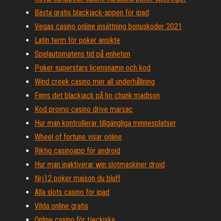
Bästa gratis blackjack-appen för ipad
Vegas casino online insättning bonuskoder 2021
Latin term för poker ansikte
Spelautomatens tid på enheten
Poker superstars licensnamn och kod
Wind creek casino mer all underhållning
Finns det blackjack på ho chunk madison
Kod promo casino drive marsac
Hur man kontrollerar tillgängliga minnesplatser
Wheel of fortune visar online
Riktig casinoapp för android
Hur man inaktiverar win slotmaskiner droid
Nrj12 poker maison du bluff
Alla slots casino för ipad
Vilda online gratis
Online casino för tjeckiska