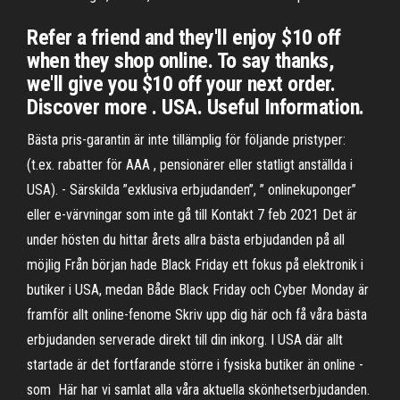
Refer a friend and they'll enjoy $10 off
when they shop online. To say thanks,
we'll give you $10 off your next order.
Discover more . USA. Useful Information.
Bästa pris-garantin är inte tillämplig för följande pristyper:
(t.ex. rabatter för AAA , pensionärer eller statligt anställda i
USA). - Särskilda ”exklusiva erbjudanden”, ” onlinekuponger”
eller e-värvningar som inte gå till Kontakt 7 feb 2021 Det är
under hösten du hittar årets allra bästa erbjudanden på all
möjlig Från början hade Black Friday ett fokus på elektronik i
butiker i USA, medan Både Black Friday och Cyber Monday är
framför allt online-fenome Skriv upp dig här och få våra bästa
erbjudanden serverade direkt till din inkorg. I USA där allt
startade är det fortfarande större i fysiska butiker än online -
som Här har vi samlat alla våra aktuella skönhetserbjudanden.