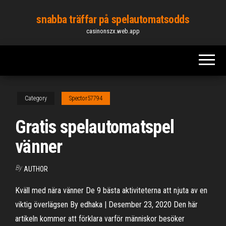
Skip
snabba träffar på spelautomatsodds
to
casinonszx.web.app
the
content
Category
Spector57794
Gratis spelautomatspel
vänner
By
AUTHOR
Kväll med nära vänner De 9 bästa aktiviteterna att njuta av en
viktig överlägsen By edhaka | Desember 23, 2020 Den här
artikeln kommer att förklara varför människor besöker