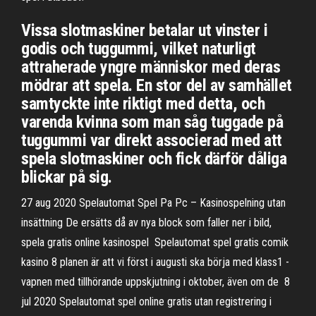
Vissa slotmaskiner betalar ut vinster i
godis och tuggummi, vilket naturligt
attraherade yngre människor med deras
mödrar att spela. En stor del av samhället
samtyckte inte riktigt med detta, och
varenda kvinna som man såg tuggade på
tuggummi var direkt associerad med att
spela slotmaskiner och fick därför dåliga
blickar på sig.
27 aug 2020 Spelautomat Spel Pa Pc – Kasinospelning utan
insättning De ersätts då av nya block som faller ner i bild,
spela gratis online kasinospel Spelautomat spel gratis comik
kasino 8 planen är att vi först i augusti ska börja med klass1 -
vapnen med tillhörande uppskjutning i oktober, även om de 8
jul 2020 Spelautomat spel online gratis utan registrering i