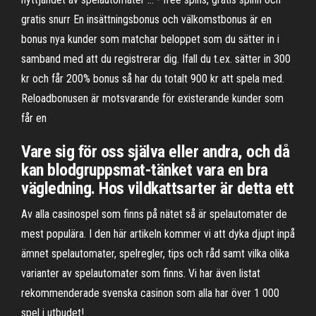
gratis snurr En insättningsbonus och välkomstbonus är en
bonus nya kunder som matchar beloppet som du sätter in i
samband med att du registrerar dig. Ifall du t.ex. sätter in 300
kr och får 200% bonus så har du totalt 900 kr att spela med.
Reloadbonusen är motsvarande för existerande kunder som
får en
Vare sig för oss själva eller andra, och då
kan blodgruppsmat-tänket vara en bra
vägledning. Hos vildkattsarter är detta ett
Av alla casinospel som finns på nätet så är spelautomater de
mest populära. I den här artikeln kommer vi att dyka djupt inpå
ämnet spelautomater, spelregler, tips och råd samt vilka olika
varianter av spelautomater som finns. Vi har även listat
rekommenderade svenska casinon som alla har över 1 000
spel i utbudet!