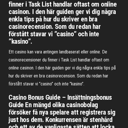
finner i Task List handlar oftast om online
casinon. I den här guiden ger vi dig några
enkla tips på hur du skriver en bra
casinorecension. Som du redan har
förstått stavar vi ”casino” och inte
”kasino”.
Ett casino kan vara antingen landbaserat eller online. De
casinorecensioner du finner i Task List handlar oftast om
online casinon. I den här guiden ger vi dig några enkla tips på
hur du skriver en bra casinorecension. Som du redan har
förstått stavar vi ”casino” och inte ”kasino”.
Casino Bonus Guide – Insättningsbonus
Guide En mängd olika casinobolag
försöker få nya spelare att registrera sig
just hos dem. Konkurrensen är stenhård
och ett av de vanligaste sätten att locka