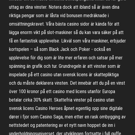
uttag av dina vinster. Notera dock att ibland så är även dina
riktiga pengar som är låsta vid bonusen medräknade i
omsättningskravet. Våra bästa casino sidor är kända för att
lägga enorm vikt på slot-maskiner så du kan vara säker på att
få en fantastisk upplevelse. Likväl som våra maskiner, erbjuder
kortspelen – så som Black Jack och Poker - också en
upplevelse för dig som är lite mer erfaren och satsar på mer
spänning än grafik och tur. Grundregeln är att vinster som är
inspelade på ett casino utan svensk licens är skattepliktiga
och du måste deklarera vinsten. Det innebär att du på en vinst
över 100 kronor på ett casino med licens utanför Europa
betalar cirka 30% skatt. Skattefria vinster på casino utan
svensk licens Casino Heroes åpnet egentlig opp sine digitale
dører i fjor som Casino Saga, men etter en rask ombygging av
nettstedet og patentering av et nytt navn hoppet de inn i
underholdningsuniverset, der utviklingen fortsatte i full guffe.