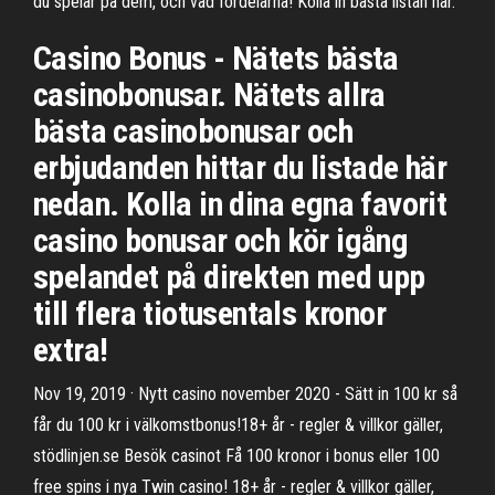
du spelar på dem, och vad fördelarna! Kolla in bästa listan här.
Casino Bonus - Nätets bästa
casinobonusar. Nätets allra
bästa casinobonusar och
erbjudanden hittar du listade här
nedan. Kolla in dina egna favorit
casino bonusar och kör igång
spelandet på direkten med upp
till flera tiotusentals kronor
extra!
Nov 19, 2019 · Nytt casino november 2020 - Sätt in 100 kr så
får du 100 kr i välkomstbonus!18+ år - regler & villkor gäller,
stödlinjen.se Besök casinot Få 100 kronor i bonus eller 100
free spins i nya Twin casino! 18+ år - regler & villkor gäller,