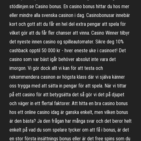
stödlinjen.se Casino bonus. En casino bonus hittar du hos mer
eller mindre alla svenska casinon i dag. Casinobonusar innebär
kort och gott att du får en hel del extra pengar att spela för
vilket gör att du får fler chanser att vinna. Casino Winner tilbyr
det nyeste innen casino og spilleautomater. Sikre deg 10%
cashback opptil 50 000 kr - hver eneste uke i casinoet! Det
casino som var bäst igår behöver absolut inte vara det
imorgon. Vi gör dock allt vi kan för att testa och
rekommendera casinon av högsta klass där vi själva känner
oss trygga med att sätta in pengar för att spela. När vi tittar
på ett casino för att betygsätta det så gör vi det på djupet
och väger in ett flertal faktorer. Att hitta en bra casino bonus
hos ett online casino idag är ganska enkelt, men vilken bonus
är den bästa? Ja den frågan har många svar och det beror helt
enkelt på vad du som spelare tycker om att få i bonus, är det
en stor första insättnings bonus eller är det free spins som du