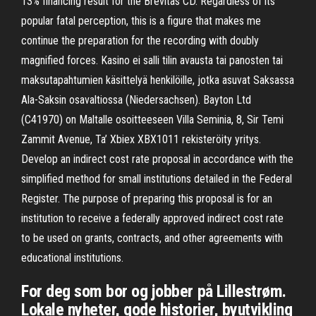
13% financing result for the Brevitas CD. Regardless of its
popular fatal perception, this is a figure that makes me
continue the preparation for the recording with doubly
magnified forces. Kasino ei salli tilin avausta tai panosten tai
maksutapahtumien käsittelyä henkilöille, jotka asuvat Saksassa
Ala-Saksin osavaltiossa (Niedersachsen). Bayton Ltd
(C41970) on Maltalle osoitteeseen Villa Seminia, 8, Sir Temi
Zammit Avenue, Ta’ Xbiex XBX1011 rekisteröity yritys.
Develop an indirect cost rate proposal in accordance with the
simplified method for small institutions detailed in the Federal
Register. The purpose of preparing this proposal is for an
institution to receive a federally approved indirect cost rate
to be used on grants, contracts, and other agreements with
educational institutions.
For deg som bor og jobber på Lillestrøm.
Lokale nyheter, gode historier, byutvikling