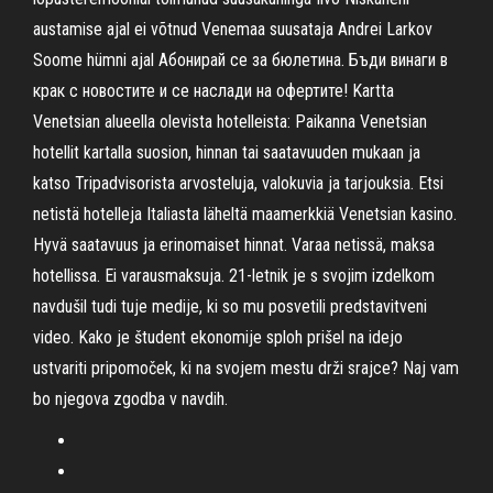
austamise ajal ei võtnud Venemaa suusataja Andrei Larkov
Soome hümni ajal Абонирай се за бюлетина. Бъди винаги в
крак с новостите и се наслади на офертите! Kartta
Venetsian alueella olevista hotelleista: Paikanna Venetsian
hotellit kartalla suosion, hinnan tai saatavuuden mukaan ja
katso Tripadvisorista arvosteluja, valokuvia ja tarjouksia. Etsi
netistä hotelleja Italiasta läheltä maamerkkiä Venetsian kasino.
Hyvä saatavuus ja erinomaiset hinnat. Varaa netissä, maksa
hotellissa. Ei varausmaksuja. 21-letnik je s svojim izdelkom
navdušil tudi tuje medije, ki so mu posvetili predstavitveni
video. Kako je študent ekonomije sploh prišel na idejo
ustvariti pripomoček, ki na svojem mestu drži srajce? Naj vam
bo njegova zgodba v navdih.