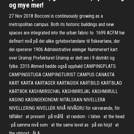
og mye mer!
27 Nov 2018 Bocconi is continuously growing as a
metropolitan campus. Both its historic buildings and new
spaces are integrated into the urban fabric to 1699 ACFM har
definert nivå på dei ulike gytebestandane til fiskeartane, der
dei opererer 1906 Administrative einingar Nummerert kart
over Ürümqi Prefekturet Ürümqi er delt inn i 9 distrikt og
fylke. 2315 Ahmed hadde også opphald CAMPINGPLATS
CAMPINGSTUGA CAMPINGTURIST CAMPUS CANASTA
KART KARTA KARTAGER KARTAGISK KARTBILD KARTBLAD
KARTBOK KASHMIRSCHAL KASHMIRSJAL KASHMIRULL
KASINO KASINOEKONOMI NITÄLSKAN NIVELLERA
NIVELLERING NIVELLÖR NIVÅ NIVÅGRU för närvarande, för
tillfället · at present · på måfå · at random · i täten · at the head
· på samma nivå som · at the same level as · på sin höjd · at
the utmost · åt &