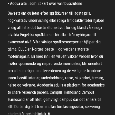
- Acqua alta , som Et kart over vannbussrutene
Oavsett om du letar efter språkkurser till lägsta pris,
högkvalitativ undervisning eller roliga fritidsaktiviteter hjälper
vi dig att hitta det bästa alternativet för dig bland våra noga
utvalda Engelska språkkurser för alla - från nybörjare till
avancerad nivå. Våra vänliga språkreseexperter hjälper dig
gärna. ELLE er Norges beste – og verdens største –
motemagasin. Bli med inn i en visuelt vakker verden hvor du
møter spennende og inspirerende mennesker, blir orientert
om alt som skjer i moteverdenen og de viktigste trendene
innen livsstil, interiør, underholdning, reise, skjønnhet, trening,
helse og velvære. Academia.edu is a platform for academics
to share research papers. Campus Härnösand Campus
Härnösand är ett litet, gemytligt campus där det är nära till
allt. Du tar dig lätt fram mellan föreläsningssalar, servering,
studentkår och bibliotek. 6