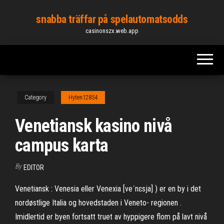
Skip
snabba träffar på spelautomatsodds
to
casinonszx.web.app
the
content
Category
Hyten12854
Venetiansk kasino nivå
campus karta
By
EDITOR
Venetiansk : Venesia eller Venexia [veˈnɛsja] ) er en by i det
nordøstlige Italia og hovedstaden i Veneto- regionen .
Imidlertid er byen fortsatt truet av hyppigere flom på lavt nivå